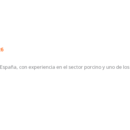
Inicio
Universitarios
Empresas
V
26
España, con experiencia en el sector porcino y uno de lo